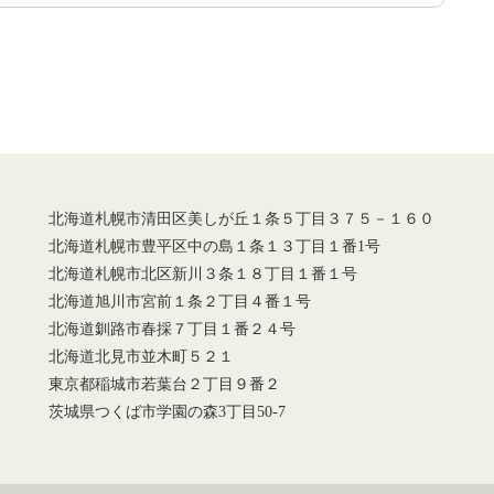
北海道札幌市清田区美しが丘１条５丁目３７５－１６０
北海道札幌市豊平区中の島１条１３丁目１番1号
北海道札幌市北区新川３条１８丁目１番１号
北海道旭川市宮前１条２丁目４番１号
北海道釧路市春採７丁目１番２４号
北海道北見市並木町５２１
東京都稲城市若葉台２丁目９番２
茨城県つくば市学園の森3丁目50-7