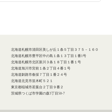
北海道札幌市清田区美しが丘１条５丁目３７５－１６０
北海道札幌市豊平区中の島１条１３丁目１番1号
北海道札幌市北区新川３条１８丁目１番１号
北海道旭川市宮前１条２丁目４番１号
北海道釧路市春採７丁目１番２４号
北海道北見市並木町５２１
東京都稲城市若葉台２丁目９番２
茨城県つくば市学園の森3丁目50-7