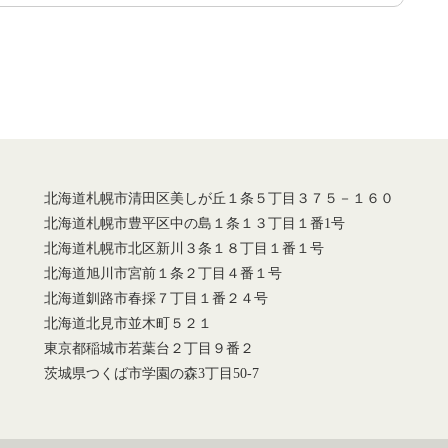
北海道札幌市清田区美しが丘１条５丁目３７５－１６０
北海道札幌市豊平区中の島１条１３丁目１番1号
北海道札幌市北区新川３条１８丁目１番１号
北海道旭川市宮前１条２丁目４番１号
北海道釧路市春採７丁目１番２４号
北海道北見市並木町５２１
東京都稲城市若葉台２丁目９番２
茨城県つくば市学園の森3丁目50-7