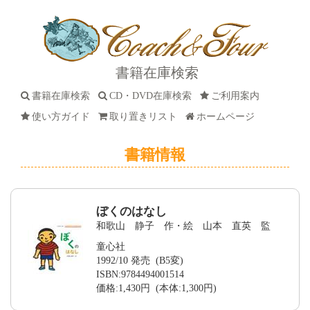
書籍在庫検索
書籍在庫検索
CD・DVD在庫検索
ご利用案内
使い方ガイド
取り置きリスト
ホームページ
書籍情報
ぼくのはなし
和歌山 静子 作・絵 山本 直英 監
童心社
1992/10 発売 (B5変)
ISBN:9784494001514
価格:1,430円 (本体:1,300円)