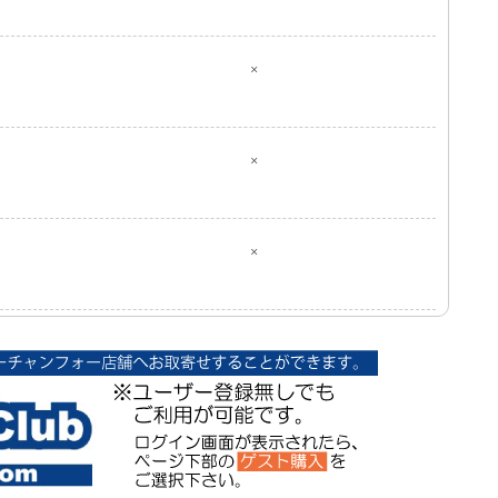
×
×
×