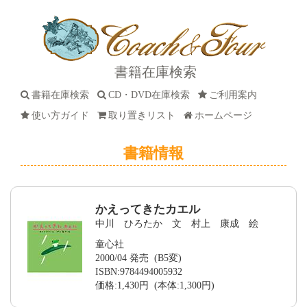
書籍在庫検索
書籍在庫検索
CD・DVD在庫検索
ご利用案内
使い方ガイド
取り置きリスト
ホームページ
書籍情報
かえってきたカエル
中川 ひろたか 文 村上 康成 絵
童心社
2000/04 発売 (B5変)
ISBN:9784494005932
価格:1,430円 (本体:1,300円)