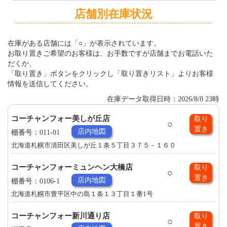
店舗別在庫状況
在庫がある店舗には「○」が表示されています。
お取り置きご希望のお客様は、お手数ですが店舗までお電話いた
だくか、
「取り置き」ボタンをクリックし「取り置きリスト」よりお客様
情報を送信してください。
在庫データ取得日時：2026/8/8 23時
コーチャンフォー美しが丘店
取り
○
置き
店内地図
棚番号：011-01
北海道札幌市清田区美しが丘１条５丁目３７５－１６０
コーチャンフォーミュンヘン大橋店
取り
○
置き
店内地図
棚番号：0106-1
北海道札幌市豊平区中の島１条１３丁目１番1号
コーチャンフォー新川通り店
取り
○
置き