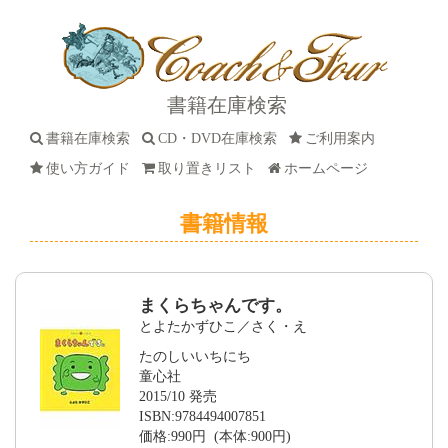
書籍在庫検索
書籍在庫検索
CD・DVD在庫検索
ご利用案内
使い方ガイド
取り置きリスト
ホームページ
書籍情報
まくらちゃんです。
とよたかずひこ／さく・え
たのしいいちにち
童心社
2015/10 発売
ISBN:9784494007851
価格:990円 (本体:900円)