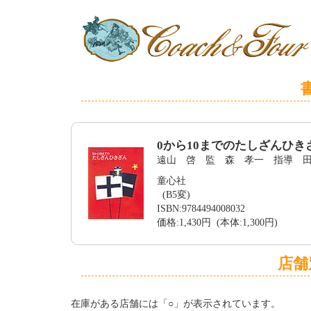
0から10までのたしざんひき
遠山 啓 監 森 孝一 指導 
童心社
(B5変)
ISBN:9784494008032
価格:1,430円 (本体:1,300円)
店舗
在庫がある店舗には「○」が表示されています。