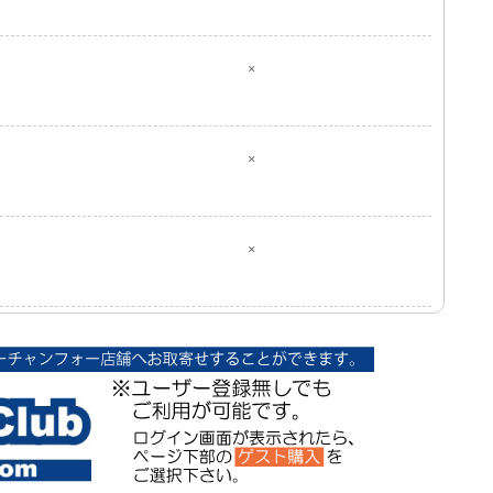
×
×
×