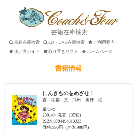
書籍在庫検索
書籍在庫検索
CD・DVD在庫検索
ご利用案内
使い方ガイド
取り置きリスト
ホームページ
書籍情報
にんきものをめざせ！
森 絵都 文 武田 美穂 絵
童心社
2001/04 発売 (B5変)
ISBN:9784494013333
価格:990円 (本体:900円)