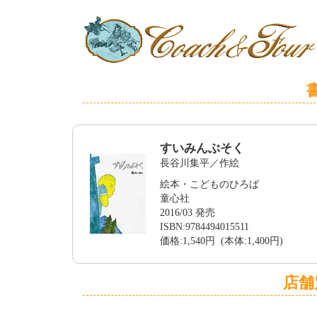
すいみんぶそく
長谷川集平／作絵
絵本・こどものひろば
童心社
2016/03 発売
ISBN:9784494015511
価格:1,540円 (本体:1,400円)
店舗