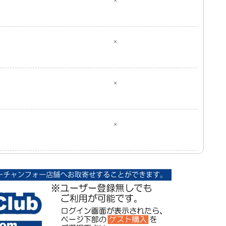
×
×
×
×