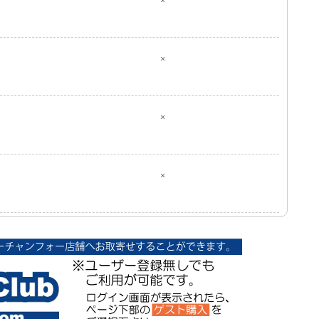
×
×
×
×