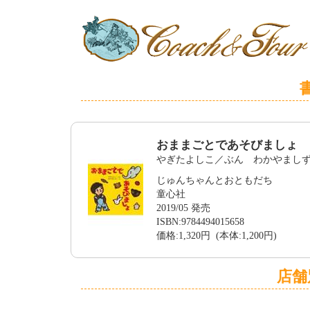
おままごとであそびましょ
やぎたよしこ／ぶん わかやまし
じゅんちゃんとおともだち
童心社
2019/05 発売
ISBN:9784494015658
価格:1,320円 (本体:1,200円)
店舗