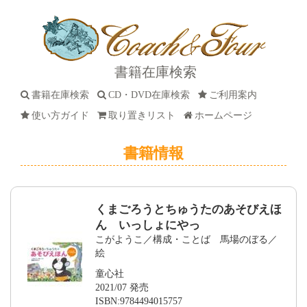
書籍在庫検索
書籍在庫検索
CD・DVD在庫検索
ご利用案内
使い方ガイド
取り置きリスト
ホームページ
書籍情報
くまごろうとちゅうたのあそびえほ
ん いっしょにやっ
こがようこ／構成・ことば 馬場のぼる／
絵
童心社
2021/07 発売
ISBN:9784494015757