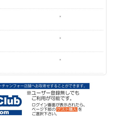
×
×
×