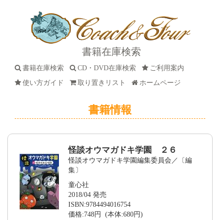
書籍在庫検索
書籍在庫検索
CD・DVD在庫検索
ご利用案内
使い方ガイド
取り置きリスト
ホームページ
書籍情報
怪談オウマガドキ学園 ２６
怪談オウマガドキ学園編集委員会／〔編
集〕
童心社
2018/04 発売
ISBN:9784494016754
価格:748円 (本体:680円)