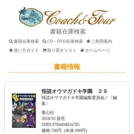
書籍在庫検索
書籍在庫検索
CD・DVD在庫検索
ご利用案内
使い方ガイド
取り置きリスト
ホームページ
書籍情報
怪談オウマガドキ学園 ２９
怪談オウマガドキ学園編集委員会／〔編
集〕
童心社
2018/10 発売
ISBN:9784494016785
価格:748円 (本体:680円)