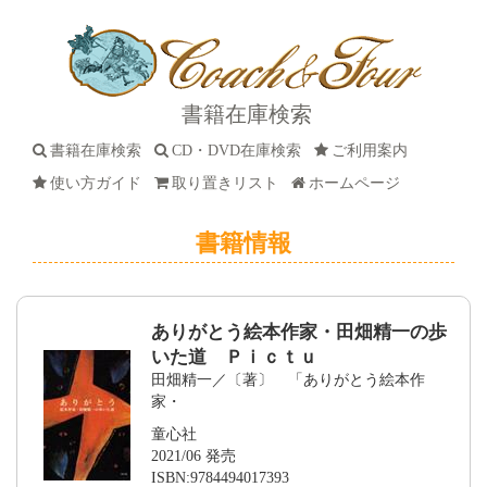
書籍在庫検索
書籍在庫検索
CD・DVD在庫検索
ご利用案内
使い方ガイド
取り置きリスト
ホームページ
書籍情報
ありがとう絵本作家・田畑精一の歩
いた道 Ｐｉｃｔｕ
田畑精一／〔著〕 「ありがとう絵本作
家・
童心社
2021/06 発売
ISBN:9784494017393