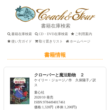
書籍在庫検索
書籍在庫検索
CD・DVD在庫検索
ご利用案内
使い方ガイド
取り置きリスト
ホームページ
書籍情報
クローバーと魔法動物 ２
ケイリー・ジョージ／作 久保陽子／訳
ス
童心社
2020/10 発売
ISBN:9784494017461
価格:1,320円 (本体:1,200円)