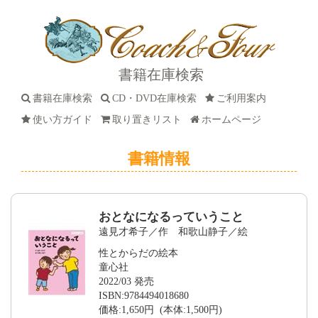
書籍在庫検索
書籍在庫検索
CD・DVD在庫検索
ご利用案内
使い方ガイド
取り置きリスト
ホームページ
書籍情報
おとなになるっていうこと
遠見才希子／作 和歌山静子／絵
性とからだの絵本
童心社
2022/03 発売
ISBN:9784494018680
価格:1,650円 (本体:1,500円)