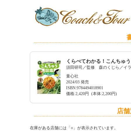
くらべてわかる！こんちゅう
須田研司／監修 森のくじら／イ
童心社
2024/03 発売
ISBN:9784494018901
価格:2,420円 (本体:2,200円)
店舗
在庫がある店舗には「○」が表示されています。