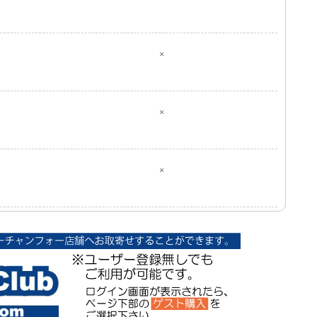
×
×
×