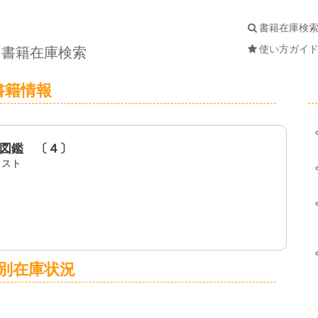
書籍在庫検
使い方ガイ
書籍在庫検索
書籍情報
図鑑 〔４〕
ラスト
別在庫状況