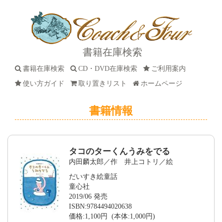
書籍在庫検索
書籍在庫検索
CD・DVD在庫検索
ご利用案内
使い方ガイド
取り置きリスト
ホームページ
書籍情報
タコのターくんうみをでる
内田麟太郎／作 井上コトリ／絵
だいすき絵童話
童心社
2019/06 発売
ISBN:9784494020638
価格:1,100円 (本体:1,000円)