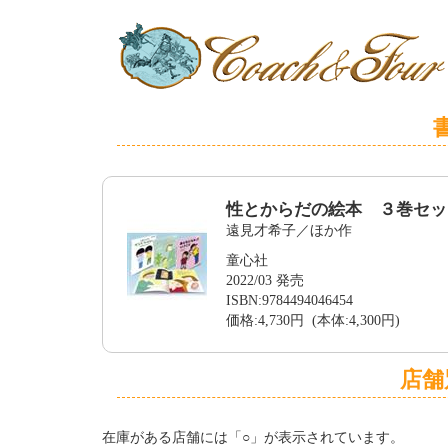
性とからだの絵本 ３巻セッ
遠見才希子／ほか作
童心社
2022/03 発売
ISBN:9784494046454
価格:4,730円 (本体:4,300円)
店舗
在庫がある店舗には「○」が表示されています。