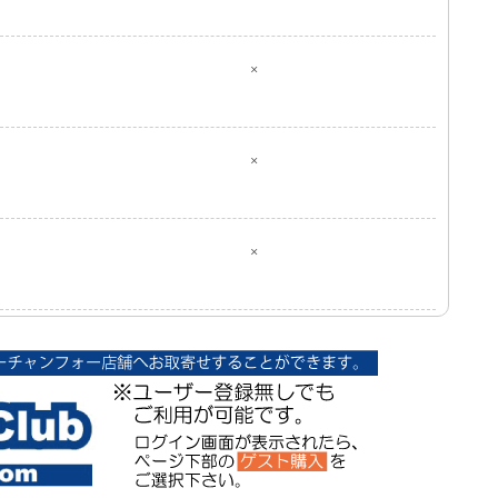
×
×
×