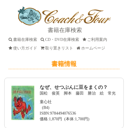
書籍在庫検索
書籍在庫検索
CD・DVD在庫検索
ご利用案内
使い方ガイド
取り置きリスト
ホームページ
書籍情報
なぜ、せつぶんに豆をまくの？
国松 俊英 脚本 藤田 勝治 絵 常光
童心社
(B4)
ISBN:9784494076536
価格:1,870円 (本体:1,700円)