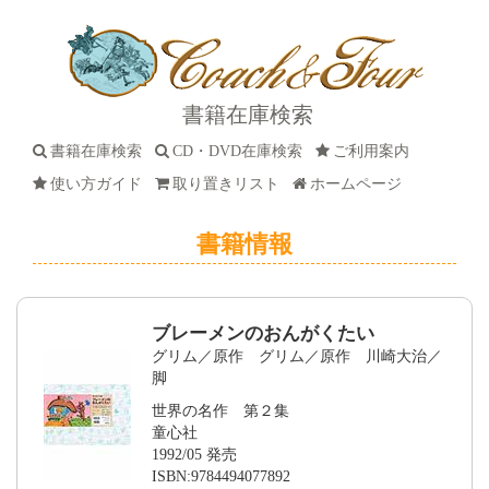
書籍在庫検索
書籍在庫検索
CD・DVD在庫検索
ご利用案内
使い方ガイド
取り置きリスト
ホームページ
書籍情報
ブレーメンのおんがくたい
グリム／原作 グリム／原作 川崎大治／
脚
世界の名作 第２集
童心社
1992/05 発売
ISBN:9784494077892