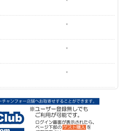
×
×
×
×