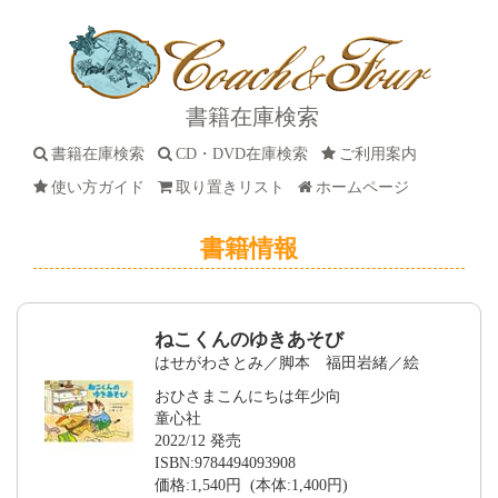
書籍在庫検索
書籍在庫検索
CD・DVD在庫検索
ご利用案内
使い方ガイド
取り置きリスト
ホームページ
書籍情報
ねこくんのゆきあそび
はせがわさとみ／脚本 福田岩緒／絵
おひさまこんにちは年少向
童心社
2022/12 発売
ISBN:9784494093908
価格:1,540円 (本体:1,400円)