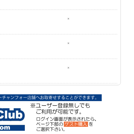
×
×
×