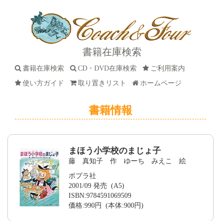
書籍在庫検索
書籍在庫検索
CD・DVD在庫検索
ご利用案内
使い方ガイド
取り置きリスト
ホームページ
書籍情報
まほう小学校のまじょ子
藤 真知子 作 ゆーち みえこ 絵
ポプラ社
2001/09 発売 (A5)
ISBN:9784591069509
価格:990円 (本体:900円)