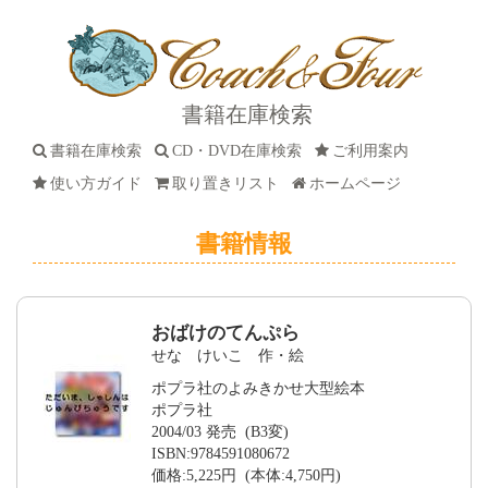
書籍在庫検索
書籍在庫検索
CD・DVD在庫検索
ご利用案内
使い方ガイド
取り置きリスト
ホームページ
書籍情報
おばけのてんぷら
せな けいこ 作・絵
ポプラ社のよみきかせ大型絵本
ポプラ社
2004/03 発売 (B3変)
ISBN:9784591080672
価格:5,225円 (本体:4,750円)