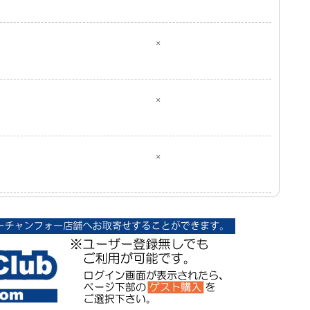
×
×
×