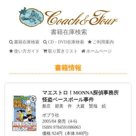
書籍在庫検索
書籍在庫検索
CD・DVD在庫検索
ご利用案内
使い方ガイド
取り置きリスト
ホームページ
書籍情報
マエストロ！MONNA探偵事務所
怪盗ベースボール事件
新庄 節美 作 大庭 賢哉 絵
ポプラ社
2005/04 発売 (4-6)
ISBN:9784591086063
価格:924円 (本体:840円)