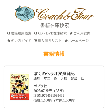
書籍在庫検索
書籍在庫検索
CD・DVD在庫検索
ご利用案内
使い方ガイド
取り置きリスト
ホームページ
書籍情報
ぼくのヘラオ変身日記
緒島 英二 作 大庭 賢哉 絵
ポプラ社
2007/07 発売 (A5変)
ISBN:9784591098431
価格:1,100円 (本体:1,000円)