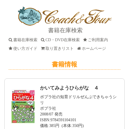
書籍在庫検索
書籍在庫検索
CD・DVD在庫検索
ご利用案内
使い方ガイド
取り置きリスト
ホームページ
書籍情報
かいてみようひらがな ４
ポプラ社の知育ドリルぜんぶできちゃうシ
リ
ポプラ社
2008/07 発売
ISBN:9784591104101
価格:385円 (本体:350円)