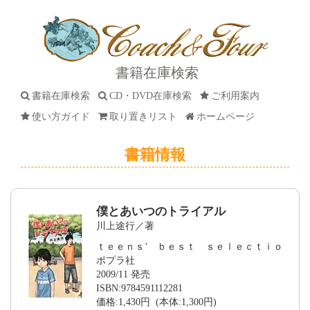
書籍在庫検索
書籍在庫検索
CD・DVD在庫検索
ご利用案内
使い方ガイド
取り置きリスト
ホームページ
書籍情報
僕とあいつのトライアル
川上途行／著
ｔｅｅｎｓ’ ｂｅｓｔ ｓｅｌｅｃｔｉｏ
ポプラ社
2009/11 発売
ISBN:9784591112281
価格:1,430円 (本体:1,300円)