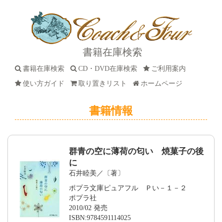
書籍在庫検索
書籍在庫検索
CD・DVD在庫検索
ご利用案内
使い方ガイド
取り置きリスト
ホームページ
書籍情報
群青の空に薄荷の匂い 焼菓子の後
に
石井睦美／〔著〕
ポプラ文庫ピュアフル Ｐい－１－２
ポプラ社
2010/02 発売
ISBN:9784591114025