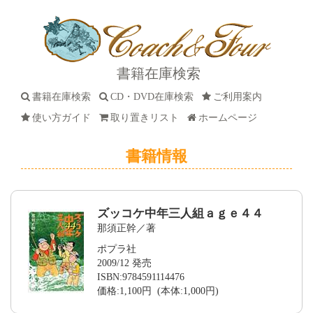
書籍在庫検索
書籍在庫検索
CD・DVD在庫検索
ご利用案内
使い方ガイド
取り置きリスト
ホームページ
書籍情報
ズッコケ中年三人組ａｇｅ４４
那須正幹／著
ポプラ社
2009/12 発売
ISBN:9784591114476
価格:1,100円 (本体:1,000円)