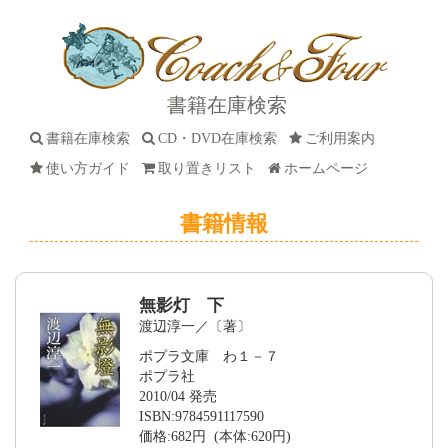
書籍在庫検索
書籍在庫検索
CD・DVD在庫検索
ご利用案内
使い方ガイド
取り置きリスト
ホームページ
書籍情報
無影灯 下
渡辺淳一／〔著〕
ポプラ文庫 わ１－７
ポプラ社
2010/04 発売
ISBN:9784591117590
価格:682円 (本体:620円)