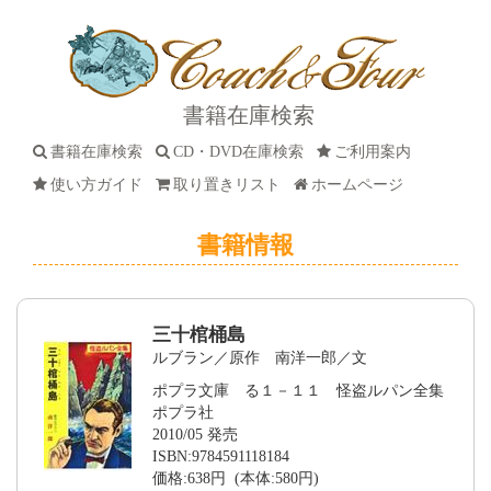
書籍在庫検索
書籍在庫検索
CD・DVD在庫検索
ご利用案内
使い方ガイド
取り置きリスト
ホームページ
書籍情報
三十棺桶島
ルブラン／原作 南洋一郎／文
ポプラ文庫 る１－１１ 怪盗ルパン全集
ポプラ社
2010/05 発売
ISBN:9784591118184
価格:638円 (本体:580円)