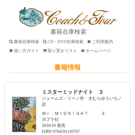
書籍在庫検索
書籍在庫検索
CD・DVD在庫検索
ご利用案内
使い方ガイド
取り置きリスト
ホームページ
書籍情報
ミスターミッドナイト ３
ジェームズ・リー／作 きむらゆういち／
訳
Ｍｒ．ＭＩＤＮＩＧＨＴ ３
ポプラ社
2010/10 発売
ISBN:9784591120767