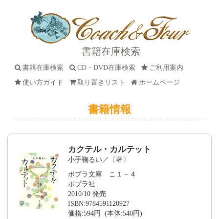
書籍在庫検索
書籍在庫検索
CD・DVD在庫検索
ご利用案内
使い方ガイド
取り置きリスト
ホームページ
書籍情報
カクテル・カルテット
小手鞠るい／〔著〕
ポプラ文庫 こ１－４
ポプラ社
2010/10 発売
ISBN:9784591120927
価格:594円 (本体:540円)