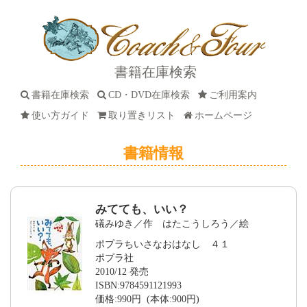
書籍在庫検索
書籍在庫検索
CD・DVD在庫検索
ご利用案内
使い方ガイド
取り置きリスト
ホームページ
書籍情報
みてても、いい？
礒みゆき／作 はたこうしろう／絵
ポプラちいさなおはなし ４１
ポプラ社
2010/12 発売
ISBN:9784591121993
価格:990円 (本体:900円)