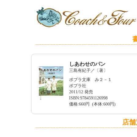
しあわせのパン
三島有紀子／〔著〕
ポプラ文庫 み２－１
ポプラ社
2011/12 発売
ISBN:9784591126998
価格:660円 (本体:600円)
店舗