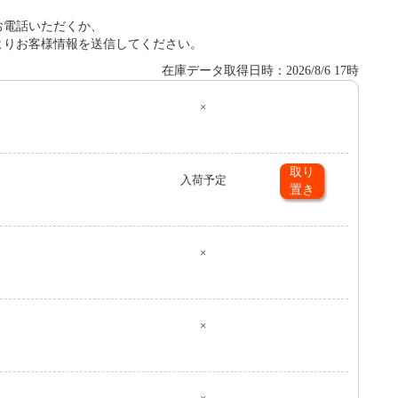
お電話いただくか、
よりお客様情報を送信してください。
在庫データ取得日時：2026/8/6 17時
×
０
取り
入荷
予定
置き
×
×