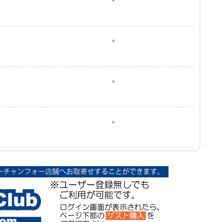
×
×
×
×