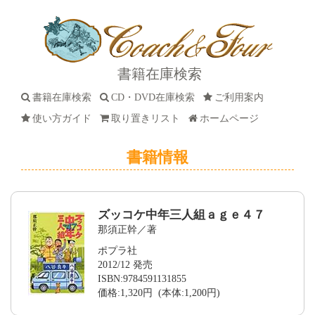
書籍在庫検索
書籍在庫検索
CD・DVD在庫検索
ご利用案内
使い方ガイド
取り置きリスト
ホームページ
書籍情報
ズッコケ中年三人組ａｇｅ４７
那須正幹／著
ポプラ社
2012/12 発売
ISBN:9784591131855
価格:1,320円 (本体:1,200円)