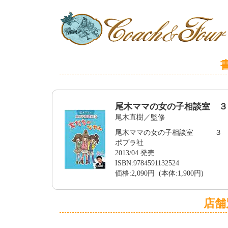
尾木ママの女の子相談室 ３
尾木直樹／監修
尾木ママの女の子相談室 ３
ポプラ社
2013/04 発売
ISBN:9784591132524
価格:2,090円 (本体:1,900円)
店舗