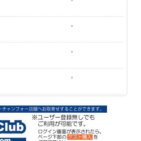
×
×
×
×