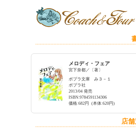
メロディ・フェア
宮下奈都／〔著〕
ポプラ文庫 み３－１
ポプラ社
2013/04 発売
ISBN:9784591134306
価格:682円 (本体:620円)
店舗