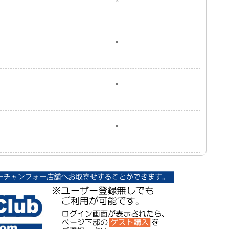
×
×
×
×