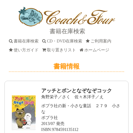
書籍在庫検索
書籍在庫検索
CD・DVD在庫検索
ご利用案内
使い方ガイド
取り置きリスト
ホームページ
書籍情報
アッチとボンとなぞなぞコック
角野栄子／さく 佐々木洋子／え
ポプラ社の新・小さな童話 ２７９ 小さ
な
ポプラ社
2013/07 発売
ISBN:9784591135112