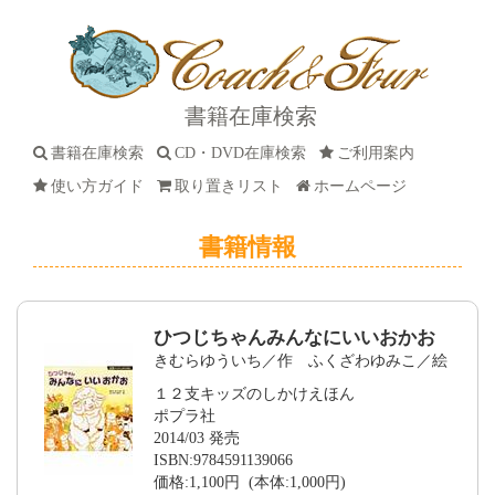
書籍在庫検索
書籍在庫検索
CD・DVD在庫検索
ご利用案内
使い方ガイド
取り置きリスト
ホームページ
書籍情報
ひつじちゃんみんなにいいおかお
きむらゆういち／作 ふくざわゆみこ／絵
１２支キッズのしかけえほん
ポプラ社
2014/03 発売
ISBN:9784591139066
価格:1,100円 (本体:1,000円)