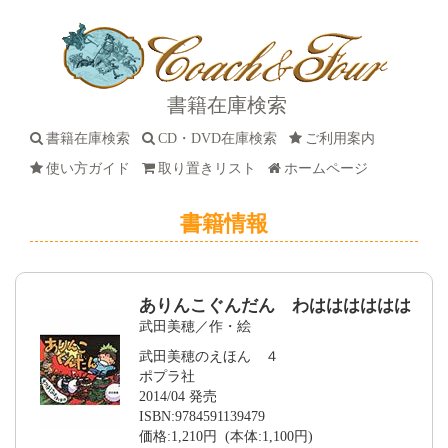
書籍在庫検索
書籍在庫検索
CD・DVD在庫検索
ご利用案内
使い方ガイド
取り置きリスト
ホームページ
書籍情報
ありんこぐんだん わはははははは
武田美穂／作・絵
武田美穂のえほん ４
ポプラ社
2014/04 発売
ISBN:9784591139479
価格:1,210円 (本体:1,100円)