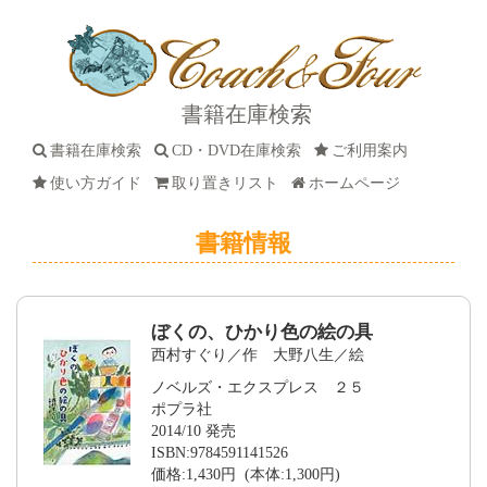
書籍在庫検索
書籍在庫検索
CD・DVD在庫検索
ご利用案内
使い方ガイド
取り置きリスト
ホームページ
書籍情報
ぼくの、ひかり色の絵の具
西村すぐり／作 大野八生／絵
ノベルズ・エクスプレス ２５
ポプラ社
2014/10 発売
ISBN:9784591141526
価格:1,430円 (本体:1,300円)