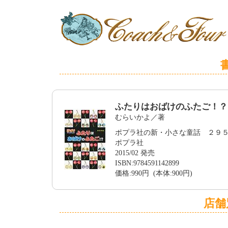
ふたりはおばけのふたご！？
むらいかよ／著
ポプラ社の新・小さな童話 ２９
ポプラ社
2015/02 発売
ISBN:9784591142899
価格:990円 (本体:900円)
店舗